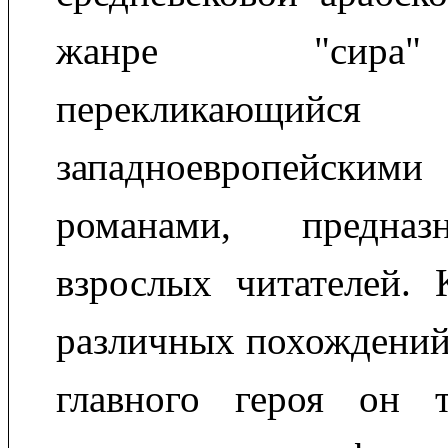
жанре "сира"
перекликаю
западноевропейским
романами, предназ
взрослых читателей. 
различных похождений
главного героя он 