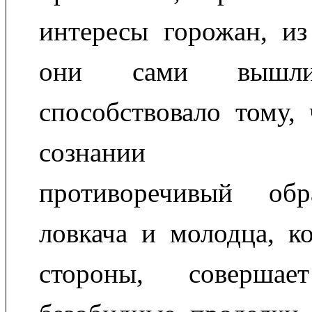
интересы горожан, из
они сами вышл
способствовало тому,
сознании сфо
противоречивый об
ловкача и молодца, к
стороны, соверша