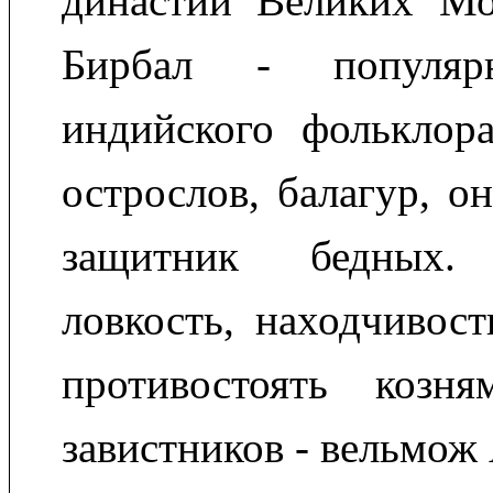
династии Великих Мог
Бирбал - популяр
индийского фольклора
острослов, балагур, о
защитник бедных
ловкость, находчивос
противостоять козн
завистников - вельмож