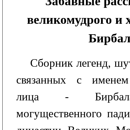
Забавные расс
великомудрого и 
Бирба
Сборник легенд, шу
связанных с именем
лица - Бирбала
могущественного пади