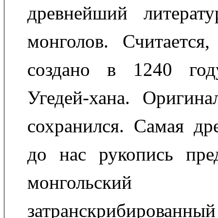
древнейший литерат
монголов. Считается
создано в 1240 год
Угедей-хана. Оригина
сохранился. Самая др
до нас рукопись пред
монгольски
затранскрибированн