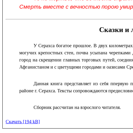
Смерть вместе с вечностью порою умира
Сказки и 
У Серахса богатое прошлое. В двух километра
могучих крепостных стен, почва усыпана черепками 
город на скрещении главных торговых путей, соед
Афганистаном и с цветущими городами и оазисами Сре
Данная книга представляет из себя ппервую п
районе г. Серахса. Тексты сопровождаются предислов
Сборник рассчитан на взрослого читателя.
Скачать [194 kB]