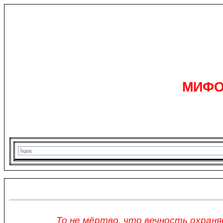
МИФО
То не мёртво, что вечность охраня