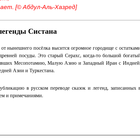
ет. [© Абдул-Аль-Хазред]
легенды Систана
х от нынешнего посёлка высится огромное городище с остаткам
древней посуды. Это старый Серахс, когда-то большой богаты
инявших Месопотамию, Малую Азию и Западный Иран с Индией
дней Азии и Туркестана.
убликацию в русском переводе сказок и легенд, записанных 
ием и примечаниями.