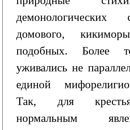
природные с
демонологических 
домового, кикимор
подобных. Более т
уживались не параллел
единой мифорелигио
Так, для кресть
нормальным явл