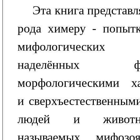
Эта книга представл
рода химеру - попытк
мифологических 
наделённых фант
морфологическими ха
и сверхъестественными
людей и животн
называемых мифозо