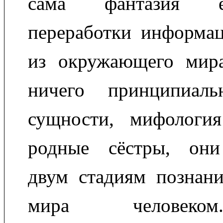
сама фантазия е
переработки информац
из окружающего мира
ничего принципиал
сущности, мифологи
родные сёстры, они
двум стадиям познан
мира человеко