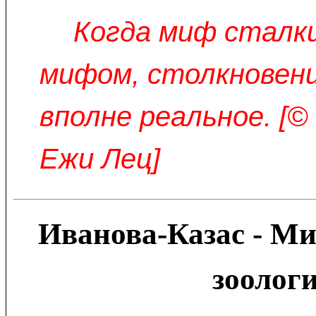
Когда миф сталк
мифом, столкновен
вполне реальное. [
Ежи Лец]
Иванова-Казас - М
зоолог