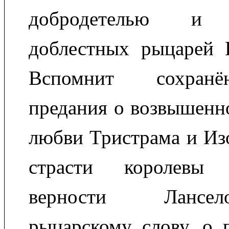
добродетелью и б
доблестных рыцарей К
Вспомнит сохран
предания о возвышенн
любви Тристрама и Из
страсти королевы
верности Лансе
рыцарскому слову, о 