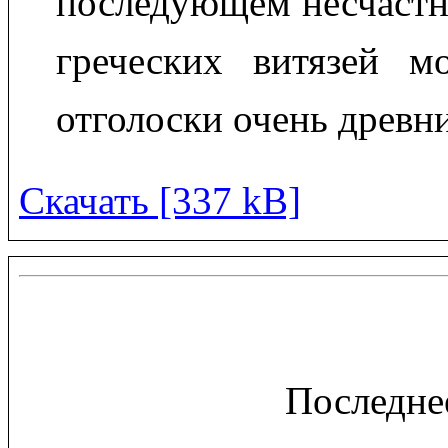
последующем несчастн
греческих витязей м
отголоски очень древн
Скачать [337 kB]
Последне