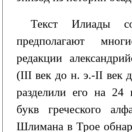
Текст Илиады со
предполагают мног
редакции александрий
(III век до н. э.-II век 
разделили его на 24 
букв греческого алфа
Шлимана в Трое обнар