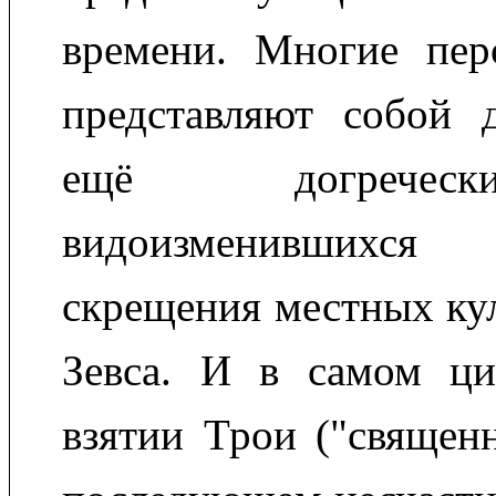
времени. Многие пе
представляют собой д
ещё догречес
видоизменившихс
скрещения местных кул
Зевса. И в самом ци
взятии Трои ("священ