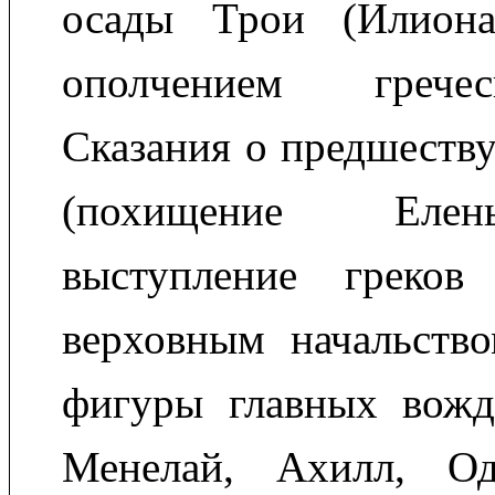
осады Трои (Илиона
ополчением грече
Сказания о предшеств
(похищение Еле
выступление греков
верховным начальство
фигуры главных вожд
Менелай, Ахилл, Од