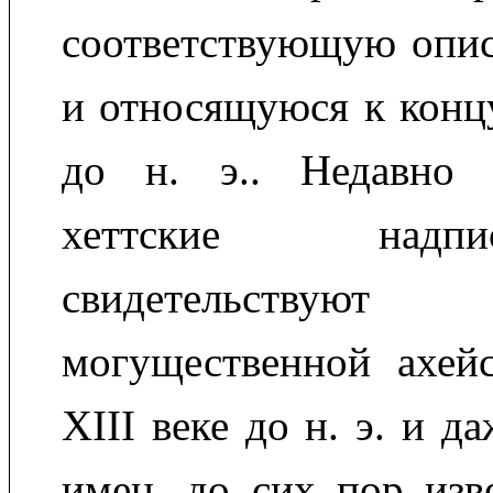
соответствующую опис
и относящуюся к концу
до н. э.. Недавно 
хеттские над
свидетельствую
могущественной ахей
XIII веке до н. э. и д
имен, до сих пор изв