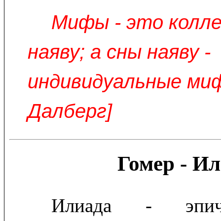
Мифы - это колл
наяву; а сны наяву -
индивидуальные миф
Далберг]
Гомер - И
Илиада - эпич