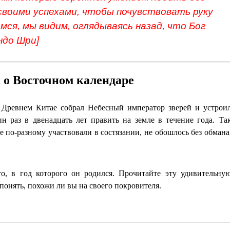
своими успехами, чтобы почувствовать руку
мся, мы видим, оглядываясь назад, что Бог
ндо Шри]
 о Восточном календаре
в Древнем Китае собрал Небесный император зверей и устрои
н раз в двенадцать лет править на земле в течение года. Та
е по-разному участвовали в состязании, не обошлось без обмана
го, в год которого он родился. Прочитайте эту удивительну
понять, похожи ли вы на своего покровителя.