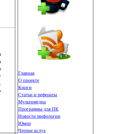
м
а
а
Главная
у
О проекте
.
Книги
ь
Статьи и рефераты
Мультимедиа
Программы для ПК
Новости мифологии
Юмор
Чтение вслух