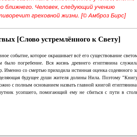
 ближнего. Человек, следующий учению
тиворечит греховной жизни. [© Амброз Бирс]
вых [Слово устремлённого к Свету]
авное событие, которое окрашивает всё его существование свето
м было погребение. Вся жизнь древнего египтянина служил
. Именно со смертью приходила истинная оценка содеянного з
ределяющая будущее души жителя долины Нила. Поэтому "Книг
ожно с полным основанием назвать главной книгой египтянина
путник усопшего, помогающий ему не сбиться с пути в стол