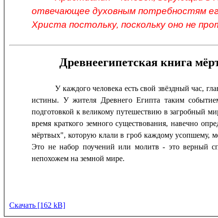
отвечающее духовным потребностям его
Христа постольку, поскольку оно не про
Древнеегипетская книга мёрт
У каждого человека есть свой звёздный час, гл
истины. У жителя Древнего Египта таким событие
подготовкой к великому путешествию в загробный мир
время краткого земного существования, навечно оп
мёртвых", которую клали в гроб каждому усопшему, м
Это не набор поучений или молитв - это верный с
непохожем на земной мире.
Скачать [162 kB]