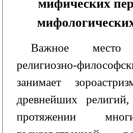
мифических пер
мифологических
Важное место
религиозно-филосо
занимает зороастр
древнейших религий,
протяжении мног