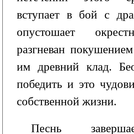
вступает в бой с дра
опустошает окрест
разгневан покушением
им древний клад. Бео
победить и это чудов
собственной жизни.
Песнь заверша