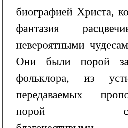
биографией Христа, к
фантазия расцвеч
невероятными чудесам
Они были порой за
фольклора, из уст
передаваемых проп
порой сконст
благочестивыми пе