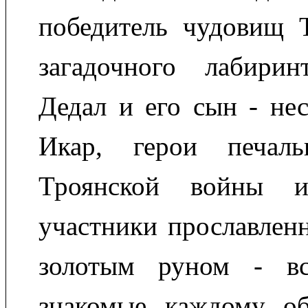
победитель чудовищ Т
загадочного лабири
Дедал и его сын - не
Икар, герои печаль
Троянской войны и
участники прославленн
золотым руном - в
знакомые каждому об