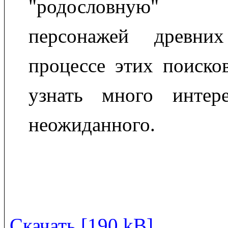
"родословную" 
персонажей древни
процессе этих поиско
узнать много интер
неожиданного.
Скачать [190 kB]