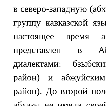
в северо-западную (аб
группу кавказской яз
настоящее время а
представлен в А
диалектами: бзыбск
район) и абжуйским
район). До второй по
абхазы не имели свое